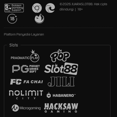
©2026 JUARASLOT88. Hak cipta
dilindungi | 18+
Platform Penyedia Layanan
Slots