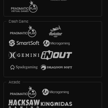
Crash Game
Arcade