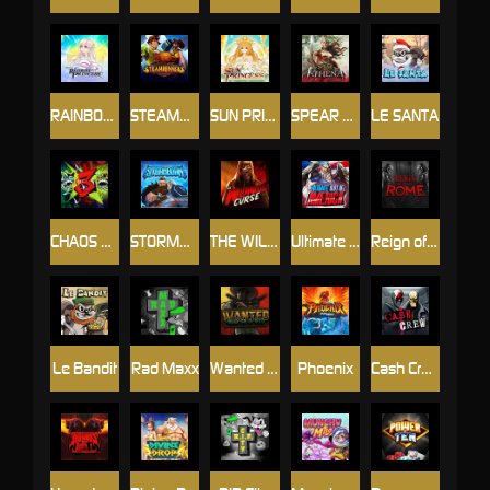
RAINBOW PRINCESS
STEAMRUNNERS
SUN PRINCESS
SPEAR OF ATHENA
LE SANTA
CHAOS CREW 3
STORMBORN
THE WILDWOOD CURSE
Ultimate Slot of America
Reign of Rome
Le Bandit
Rad Maxx
Wanted Dead or a Wild
Phoenix
Cash Crew