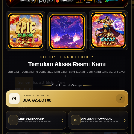
i
i
i
i
i
Facha
Fat Panda
Slot88 x PP
PG Soft
Pragmatic Play
OFFICIAL LINK DIRECTORY
HACKSAW
Temukan Akses Resmi Kami
Gunakan pencarian Google atau pilih salah satu tautan resmi yang tersedia di bawah
ini.
Semua
Top 20
Slots
New
Cari kami di Google
permainan
GOOGLE SEARCH
↗
G
Hacksaw
JUARASLOT88
Open
RGS
›
›
LINK ALTERNATIF
WHATSAPP OFFICIAL
01
02
LINK ALTERNATIF JUARASLOT88
WHATSAPP OFFICIAL JUARASLOT88