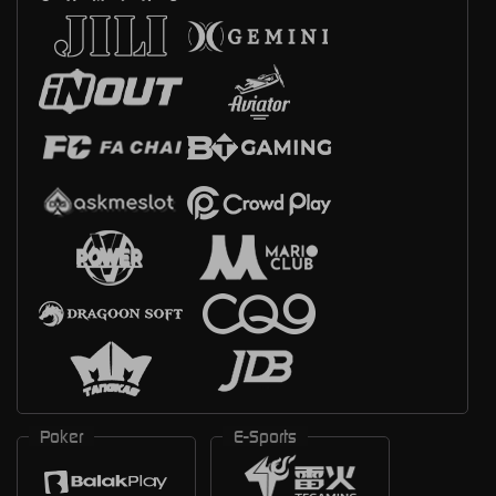
Poker
E-Sports