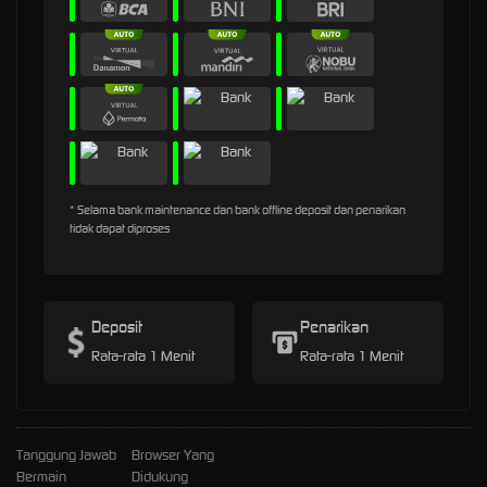
* Selama bank maintenance dan bank offline deposit dan penarikan
tidak dapat diproses
Deposit
Penarikan
Rata-rata 1 Menit
Rata-rata 1 Menit
Tanggung Jawab
Browser Yang
Bermain
Didukung