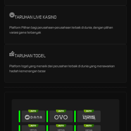
TARUHAN LIVE KASINO
Platform Pilihan bagi perusahaan-perusahaan terbaik di dunia, dengan pilihan
variasi game terbanyak
TARUHAN TOGEL
Platform togel yang menarik dari perusahan terbaik di dunia yang menawarkan
hadiah kemenangan besar