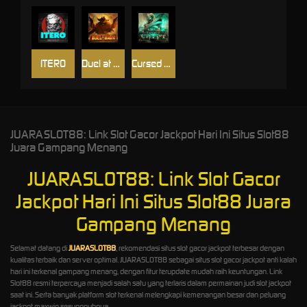
ITERO
Duel at Dawn
Cursed Crypt
JUARASLOT88: Link Slot Gacor Jackpot Hari Ini Situs Slot88
Juara Gampang Menang
JUARASLOT88: Link Slot Gacor
Jackpot Hari Ini Situs Slot88 Juara
Gampang Menang
Selamat datang di
JUARASLOT88
, rekomendasi situs slot gacor jackpot terbesar dengan
kualitas terbaik dan server optimal. JUARASLOT88 sebagai situs slot gacor jackpot anti kalah
hari ini terkenal gampang menang, dengan fitur terupdate mudah raih keuntungan. Link
Slot88 resmi terpercaya menjadi salah satu yang terlaris dalam permainan judi slot jackpot
saat ini. Serta banyak platform slot terkenal melengkapi kemenangan besar dan peluang
jackpot maxwin sesungguhnya.