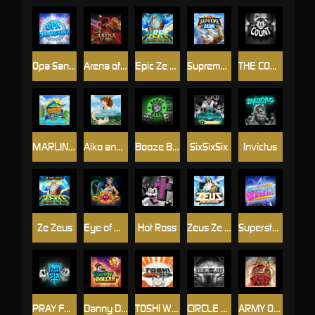
Opa Santorini!
Arena of Iron
Epic Ze Zeus
Supreme Zeus
THE COUNT
MARLIN MASTERS: THE BIG HAUL
Aiko and the Wind Spirit
Booze Bash
SixSixSix
Invictus
Ze Zeus
Eye of Medusa
Hot Ross
Zeus Ze Zecond
Superstar Sevens
PRAY FOR SIX
Danny Dollar
TOSHI WAYS CLUB
CIRCLE OF LIFE
ARMY OF ARES