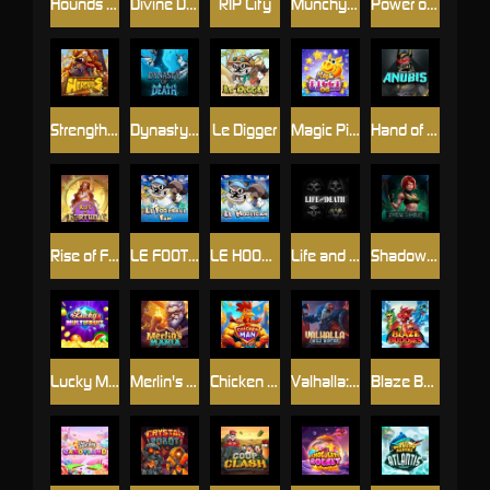
Hounds Of Hell
Divine Drop
RIP City
Munchy Milo
Power of 10
Strength Of Hercules
Dynasty of Death
Le Digger
Magic Piggy OG
Hand of Anubis
Rise of Fortuna
LE FOOTBALL FAN
LE HOOLIGAN
Life and Death
Shadow Treasure
Lucky Multifruit
Merlin's Mania
Chicken Man
Valhalla: Wild Winter
Blaze Buddies