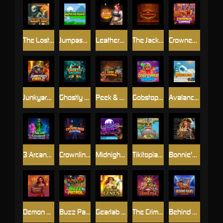
The Lost Book of Mummy’s Curse
Jumpasaurs
Leatherheads
The Jack & Rose
Crowned Corners
Junkyard Kings 2
Ghostly Hallows
Peek & Pounce
Gobstopper Grind
Avalanche
3 Arcane Cauldrons
Crownlings Clusters
Midnight Mirage
Tikitopia BoosterBelt
Bonnie's Buccaneers
Demon Queen
Buzz Patrol
Gearlab Genius
The Crime File
Behind Bars: Masterplan