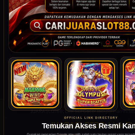
4. Ada
5. Apa
JUARASLOT88: Link Slot Gacor Jackpot Hari Ini S
OFFICIAL LINK DIRECTORY
JUARASLOT88: Link Slo
Temukan Akses Resmi Ka
Gunakan pencarian Google atau pilih salah satu tautan resmi yang tersedia