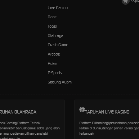
cssju
Live Casino
Race
Togel
Olahraga
Crash Game
Arcade
Poker
E-Sports
Sabung Ayam
RUHAN OLAHRAGA
TARUHAN LIVE KASINO
ook Gaming Platform Terbaik
Platform Pilihan bagi perusahaan-perusa
kan lebih banyak game, odds yang lebih
terbaik di dunia, dengan pilihan variasi g
 dan menyediakan pilihan yang lebih
terbanyak
untuk pemain.