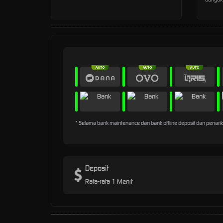
* Selama bank maintenance dan bank offline deposit dan penarik
Deposit
Rata-rata 1 Menit