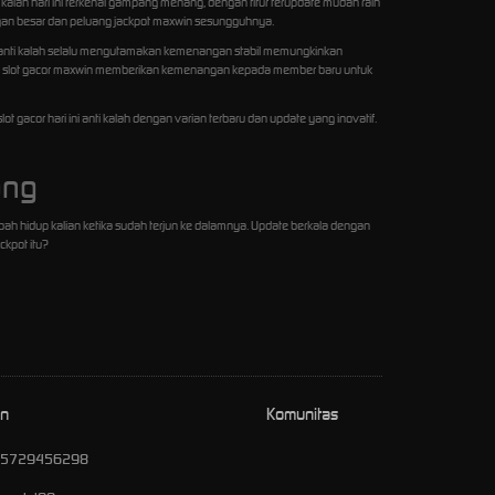
ti kalah hari ini terkenal gampang menang, dengan fitur terupdate mudah raih
nangan besar dan peluang jackpot maxwin sesungguhnya.
or anti kalah selalu mengutamakan kemenangan stabil memungkinkan
ngan slot gacor maxwin memberikan kemenangan kepada member baru untuk
cor hari ini anti kalah dengan varian terbaru dan update yang inovatif.
ang
ngubah hidup kalian ketika sudah terjun ke dalamnya. Update berkala dengan
ckpot itu?
n
Komunitas
85729456298